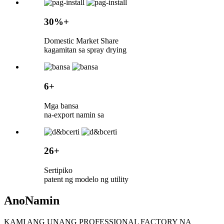
30%+
Domestic Market Share
kagamitan sa spray drying
6+
Mga bansa
na-export namin sa
26+
Sertipiko
patent ng modelo ng utility
Ano
Namin
KAMI ANG UNANG PROFESSIONAL FACTORY NA