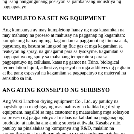
ng isang nangungunang posisyon sa pambansang industriya ng
pagpapatayo.
KUMPLETO NA SET NG EQUIPMENT
Ang kumpanya ay may kumpletong hanay ng mga kagamitan na
may mahusay na proseso at mahusay na pagganap ng kagamitan:
kumpletong hanay ng mga kagamitan sa paggamot ng itim na alak,
pagsunog ng basura sa lungsod ng flue gas at mga kagamitan sa
reaksyon ng spray, na ginagamit para sa lysozyme, kagamitan sa
pagpapatuyo ng spray sa mababang temperatura para sa
pagpapatuyo ng cellulase, katas ng gamot na Tsino, biological
fermentation liquid, adhesive, espesyal na mga additives ng pagkain
at iba pang espesyal na kagamitan sa pagpapatuyo ng materyal na
sensitibo sa init.
ANG ATING KONSEPTO NG SERBISYO
Ang Wuxi Linzhou drying equipment Co., Ltd. ay patuloy na
nagsisikap na magbigay ng mas mahusay na kalidad ng drying
equipment, nagsilbi sa mga customer ng maaasahang mga solusyon
sa proseso ng pagpapatuyo at mataas na kalidad na pagganap ng
produkto, at nakuha ang aming suporta at tiwala. Kasabay nito,
patuloy na pinalalakas ng kumpanya ang R&D, malalim na
komunikasyon at pakikipagtulungan sa mga customer, patuloy na