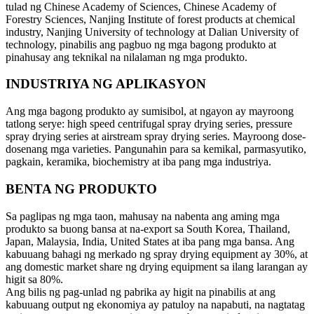
tulad ng Chinese Academy of Sciences, Chinese Academy of
Forestry Sciences, Nanjing Institute of forest products at chemical
industry, Nanjing University of technology at Dalian University of
technology, pinabilis ang pagbuo ng mga bagong produkto at
pinahusay ang teknikal na nilalaman ng mga produkto.
INDUSTRIYA NG APLIKASYON
Ang mga bagong produkto ay sumisibol, at ngayon ay mayroong
tatlong serye: high speed centrifugal spray drying series, pressure
spray drying series at airstream spray drying series. Mayroong dose-
dosenang mga varieties. Pangunahin para sa kemikal, parmasyutiko,
pagkain, keramika, biochemistry at iba pang mga industriya.
BENTA NG PRODUKTO
Sa paglipas ng mga taon, mahusay na nabenta ang aming mga
produkto sa buong bansa at na-export sa South Korea, Thailand,
Japan, Malaysia, India, United States at iba pang mga bansa. Ang
kabuuang bahagi ng merkado ng spray drying equipment ay 30%, at
ang domestic market share ng drying equipment sa ilang larangan ay
higit sa 80%.
Ang bilis ng pag-unlad ng pabrika ay higit na pinabilis at ang
kabuuang output ng ekonomiya ay patuloy na napabuti, na nagtatag