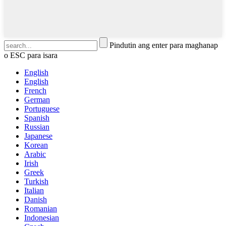
Pindutin ang enter para maghanap
o ESC para isara
English
English
French
German
Portuguese
Spanish
Russian
Japanese
Korean
Arabic
Irish
Greek
Turkish
Italian
Danish
Romanian
Indonesian