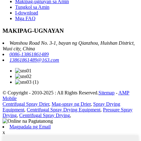
Makipag-ugnayan sa Amin
Tungkol sa Amin
I-download
Mga FAQ
MAKIPAG-UGNAYAN
Wanshou Road No. 3-1, bayan ng Qianzhou, Huishan District,
Wuxi city, China
0086-13861861489
13861861489@163.com
© Copyright - 2010-2025 : All Rights Reserved.
Sitemap
-
AMP
Mobile
Centrifugal Spray Drier
,
Mag-spray ng Drier
,
Spray Drying
Equipment
,
Centrifugal Spray Drying Equipment
,
Pressure Spray
Drying
,
Centrifugal Spray Drying
,
Magpadala ng Email
x