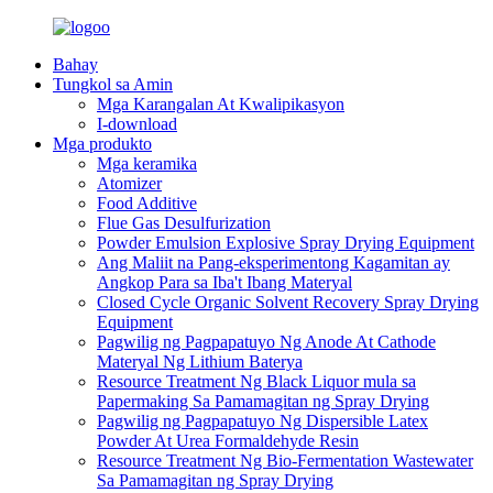
Bahay
Tungkol sa Amin
Mga Karangalan At Kwalipikasyon
I-download
Mga produkto
Mga keramika
Atomizer
Food Additive
Flue Gas Desulfurization
Powder Emulsion Explosive Spray Drying Equipment
Ang Maliit na Pang-eksperimentong Kagamitan ay
Angkop Para sa Iba't Ibang Materyal
Closed Cycle Organic Solvent Recovery Spray Drying
Equipment
Pagwilig ng Pagpapatuyo Ng Anode At Cathode
Materyal Ng Lithium Baterya
Resource Treatment Ng Black Liquor mula sa
Papermaking Sa Pamamagitan ng Spray Drying
Pagwilig ng Pagpapatuyo Ng Dispersible Latex
Powder At Urea Formaldehyde Resin
Resource Treatment Ng Bio-Fermentation Wastewater
Sa Pamamagitan ng Spray Drying